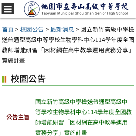
跳
至
選
單
主
首頁
>
校園公告
>
最新消息
>
國立新竹高級中學檢
要
送普通型高級中等學校生物學科中心114學年度全國
內
教師增能研習「因材網在高中教學運用實務分享」
容
實施計畫
區
校園公告
國立新竹高級中學檢送普通型高級中
等學校生物學科中心114學年度全國教
公告主旨
師增能研習「因材網在高中教學運用
實務分享」實施計畫