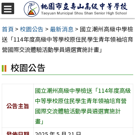
跳
至
選
單
主
首頁
>
校園公告
>
最新消息
>
國立潮州高級中學檢
要
送「114年度高級中等學校原住民學生青年領袖培育
內
營國際交流體驗活動學員遴選實施計畫」
容
校園公告
區
國立潮州高級中學檢送「114年度高級
中等學校原住民學生青年領袖培育營
公告主旨
國際交流體驗活動學員遴選實施計
畫」
發佈日期
2025 年 5 月 21 日