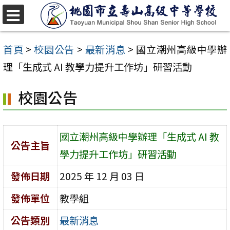
跳
至
選
單
主
首頁
>
校園公告
>
最新消息
>
國立潮州高級中學辦
要
理「生成式 AI 教學力提升工作坊」研習活動
內
校園公告
容
區
國立潮州高級中學辦理「生成式 AI 教
公告主旨
學力提升工作坊」研習活動
發佈日期
2025 年 12 月 03 日
發佈單位
教學組
公告類別
最新消息