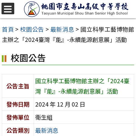
跳
至
選
單
主
首頁
>
校園公告
>
最新消息
>
國立科學工藝博物館
要
主辦之「2024臺灣『能』-永續能源創意展」活動
內
校園公告
容
區
國立科學工藝博物館主辦之「2024臺
公告主旨
灣『能』-永續能源創意展」活動
發佈日期
2024 年 12 月 02 日
發佈單位
衛生組
公告類別
最新消息