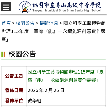
跳
至
選
單
主
首頁
>
校園公告
>
最新消息
>
國立科學工藝博物館
要
辦理115年度「臺灣『能』―永續能源創意實作競
內
賽」
容
校園公告
區
國立科學工藝博物館辦理115年度「臺
公告主旨
灣『能』―永續能源創意實作競賽」
發佈日期
2026 年 2 月 26 日
發佈單位
教學組