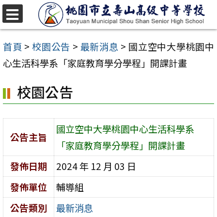
跳
至
選
單
主
首頁
>
校園公告
>
最新消息
>
國立空中大學桃園中
要
心生活科學系「家庭教育學分學程」開課計畫
內
校園公告
容
區
國立空中大學桃園中心生活科學系
公告主旨
「家庭教育學分學程」開課計畫
發佈日期
2024 年 12 月 03 日
發佈單位
輔導組
公告類別
最新消息