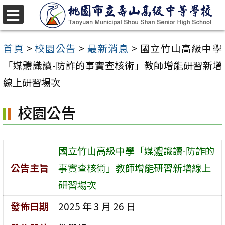
跳
至
選
單
主
首頁
>
校園公告
>
最新消息
>
國立竹山高級中學
要
「媒體識讀-防詐的事實查核術」教師增能研習新增
內
線上研習場次
容
校園公告
區
國立竹山高級中學「媒體識讀-防詐的
公告主旨
事實查核術」教師增能研習新增線上
研習場次
發佈日期
2025 年 3 月 26 日