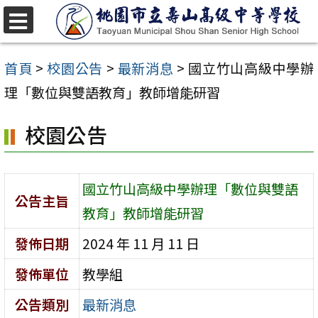
跳
至
選
單
主
首頁
>
校園公告
>
最新消息
>
國立竹山高級中學辦
要
理「數位與雙語教育」教師增能研習
內
校園公告
容
區
國立竹山高級中學辦理「數位與雙語
公告主旨
教育」教師增能研習
發佈日期
2024 年 11 月 11 日
發佈單位
教學組
公告類別
最新消息