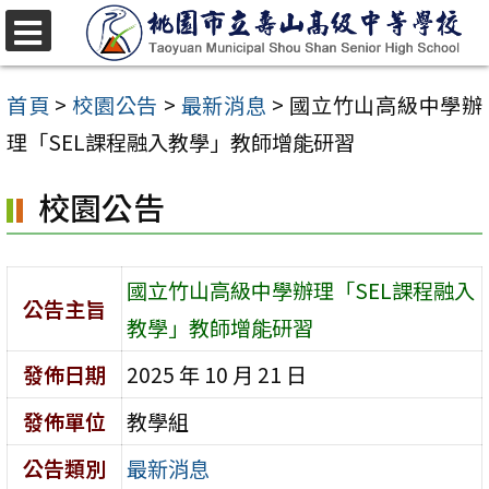
跳
至
選
單
主
首頁
>
校園公告
>
最新消息
>
國立竹山高級中學辦
要
理「SEL課程融入教學」教師增能研習
內
校園公告
容
區
國立竹山高級中學辦理「SEL課程融入
公告主旨
教學」教師增能研習
發佈日期
2025 年 10 月 21 日
發佈單位
教學組
公告類別
最新消息