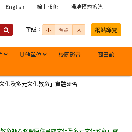
English
線上報修
場地預約系統
字級：
送出
網站導覽
小
預設
大
搜
尋：
位
其他單位
校園影音
圖書館
族文化及多元文化教育」實體研習
民族教育師資修習原住民族文化及多元文化教育」實