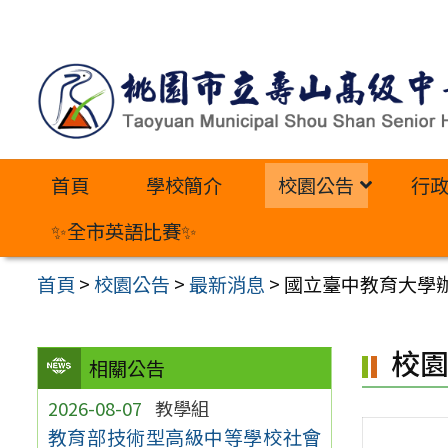
跳
至
主
要
內
首頁
學校簡介
校園公告
行
容
區
✨全市英語比賽✨
首頁
>
校園公告
>
最新消息
>
國立臺中教育大學辦
校
相關公告
2026-08-07
教學組
教育部技術型高級中等學校社會