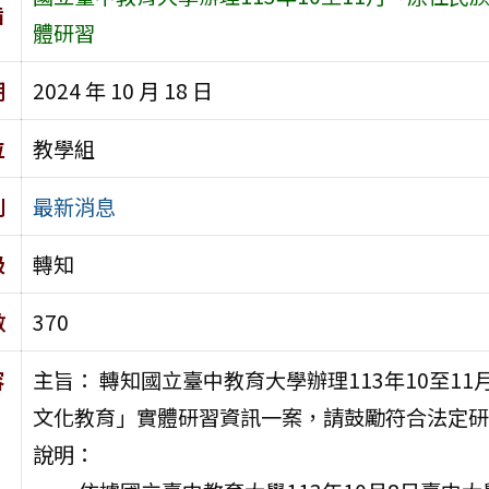
旨
體研習
期
2024 年 10 月 18 日
位
教學組
別
最新消息
級
轉知
數
370
容
主旨： 轉知國立臺中教育大學辦理113年10至
文化教育」實體研習資訊一案，請鼓勵符合法定研
說明：