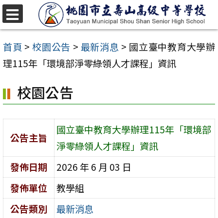
跳
至
選
單
主
首頁
>
校園公告
>
最新消息
>
國立臺中教育大學辦
要
理115年「環境部淨零綠領人才課程」資訊
內
校園公告
容
區
國立臺中教育大學辦理115年「環境部
公告主旨
淨零綠領人才課程」資訊
發佈日期
2026 年 6 月 03 日
發佈單位
教學組
公告類別
最新消息