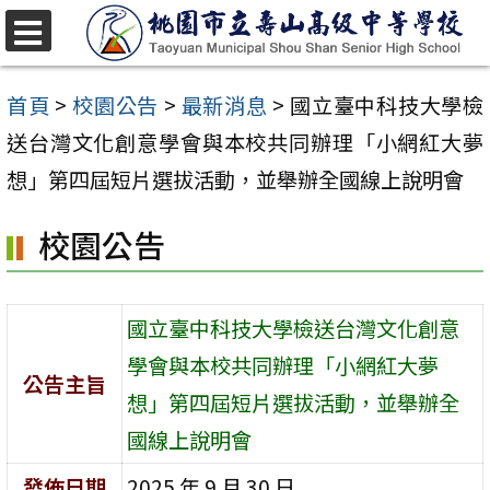
跳
至
選
單
主
首頁
>
校園公告
>
最新消息
>
國立臺中科技大學檢
要
送台灣文化創意學會與本校共同辦理「小網紅大夢
內
想」第四屆短片選拔活動，並舉辦全國線上說明會
容
校園公告
區
國立臺中科技大學檢送台灣文化創意
學會與本校共同辦理「小網紅大夢
公告主旨
想」第四屆短片選拔活動，並舉辦全
國線上說明會
發佈日期
2025 年 9 月 30 日