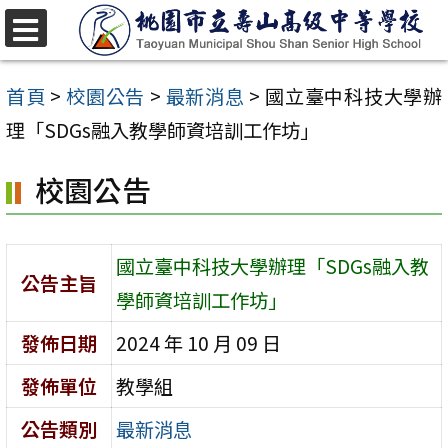
跳
至
選
單
主
首頁
>
校園公告
>
最新消息
>
國立臺中科技大學辦
要
理「SDGs融入教學師資培訓工作坊」
內
校園公告
容
區
國立臺中科技大學辦理「SDGs融入教
公告主旨
學師資培訓工作坊」
發佈日期
2024 年 10 月 09 日
發佈單位
教學組
公告類別
最新消息