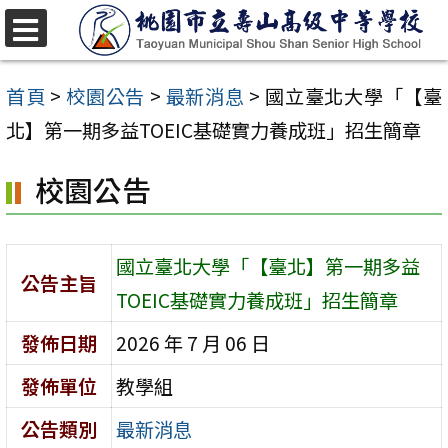
跳
至
選
單
主
首頁
>
校園公告
>
最新消息
>
國立臺北大學「【臺
要
北】第一期多益TOEIC基礎實力養成班」招生簡章
內
校園公告
容
區
國立臺北大學「【臺北】第一期多益
公告主旨
TOEIC基礎實力養成班」招生簡章
發佈日期
2026 年 7 月 06 日
發佈單位
教學組
公告類別
最新消息