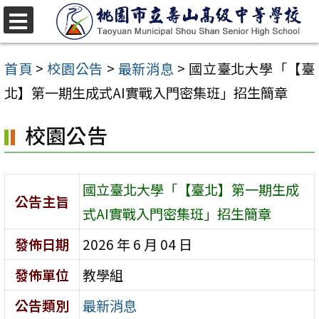
跳
至
選
單
主
首頁
>
校園公告
>
最新消息
>
國立臺北大學「【臺
要
北】第一期生成式AI實戰入門密集班」招生簡章
內
校園公告
容
區
國立臺北大學「【臺北】第一期生成
公告主旨
式AI實戰入門密集班」招生簡章
發佈日期
2026 年 6 月 04 日
發佈單位
教學組
公告類別
最新消息