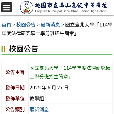
跳
至
選
單
主
首頁
>
校園公告
>
最新消息
>
國立臺北大學「114學
要
年度法律研究碩士學分班招生簡章」
內
校園公告
容
區
國立臺北大學「114學年度法律研究碩
公告主旨
士學分班招生簡章」
發佈日期
2025 年 6 月 27 日
發佈單位
教學組
公告類別
最新消息