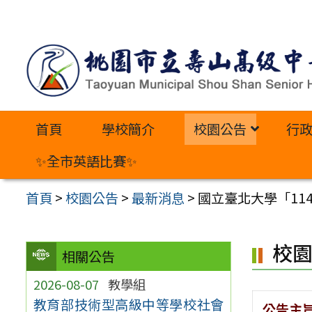
跳
至
主
要
內
首頁
學校簡介
校園公告
行
容
區
✨全市英語比賽✨
首頁
>
校園公告
>
最新消息
>
國立臺北大學「11
校
相關公告
2026-08-07
教學組
教育部技術型高級中等學校社會
公告主