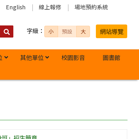
English
線上報修
場地預約系統
字級：
送出
網站導覽
小
預設
大
搜
尋：
位
其他單位
校園影音
圖書館
分班」招生簡章