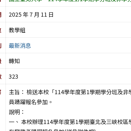
期
2025 年 7 月 11 日
位
教學組
別
最新消息
級
轉知
數
323
容
主旨： 檢送本校「114學年度第1學期學分班及
員踴躍報名參加。
說明：
一、 本校辦理114學年度第1學期臺北及三峽校