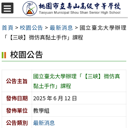
跳
至
選
單
主
首頁
>
校園公告
>
最新消息
>
國立臺北大學辦理
要
「【三峽】微仿真黏土手作」課程
內
校園公告
容
區
國立臺北大學辦理「【三峽】微仿真
公告主旨
黏土手作」課程
發佈日期
2025 年 6 月 12 日
發佈單位
教學組
公告類別
最新消息