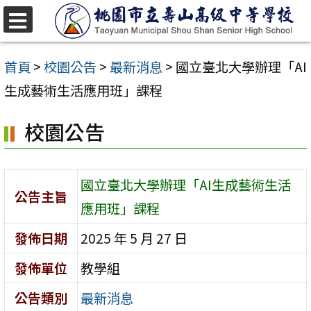
跳
至
選
單
主
首頁
>
校園公告
>
最新消息
>
國立臺北大學辦理「AI
要
生成藝術生活應用班」課程
內
校園公告
容
區
國立臺北大學辦理「AI生成藝術生活
公告主旨
應用班」課程
發佈日期
2025 年 5 月 27 日
發佈單位
教學組
公告類別
最新消息