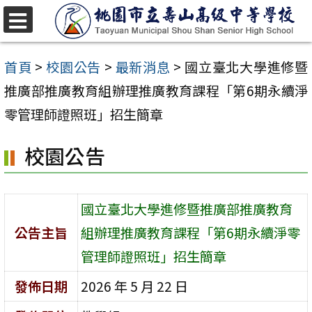
跳
至
選
單
主
首頁
>
校園公告
>
最新消息
>
國立臺北大學進修暨
要
推廣部推廣教育組辦理推廣教育課程「第6期永續淨
內
零管理師證照班」招生簡章
容
校園公告
區
國立臺北大學進修暨推廣部推廣教育
公告主旨
組辦理推廣教育課程「第6期永續淨零
管理師證照班」招生簡章
發佈日期
2026 年 5 月 22 日