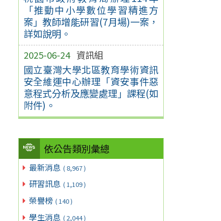
「推動中小學數位學習精進方
案」教師增能研習(7月場)一案，
詳如說明。
2025-06-24
資訊組
國立臺灣大學北區教育學術資訊
安全維運中心辦理「資安事件惡
意程式分析及應變處理」課程(如
附件)。
依公告類別彙總
最新消息
( 8,967 )
研習訊息
( 1,109 )
榮譽榜
( 140 )
學生消息
( 2,044 )