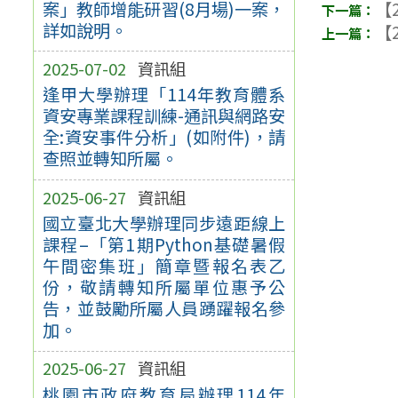
案」教師增能研習(8月場)一案，
【2
詳如說明。
【2
2025-07-02
資訊組
逢甲大學辦理「114年教育體系
資安專業課程訓練-通訊與網路安
全:資安事件分析」(如附件)，請
查照並轉知所屬。
2025-06-27
資訊組
國立臺北大學辦理同步遠距線上
課程–「第1期Python基礎暑假
午間密集班」簡章暨報名表乙
份，敬請轉知所屬單位惠予公
告，並鼓勵所屬人員踴躍報名參
加。
2025-06-27
資訊組
桃園市政府教育局辦理114年