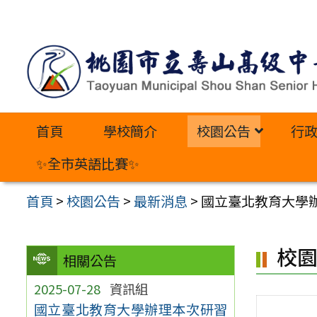
跳
至
主
要
內
首頁
學校簡介
校園公告
行
容
區
✨全市英語比賽✨
首頁
>
校園公告
>
最新消息
>
國立臺北教育大學
校
相關公告
2025-07-28
資訊組
國立臺北教育大學辦理本次研習