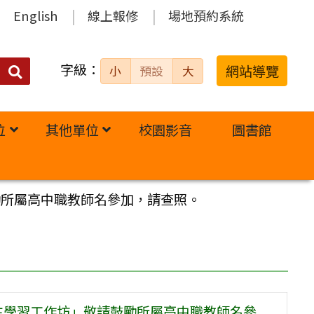
English
線上報修
場地預約系統
字級：
送出
網站導覽
小
預設
大
搜
尋：
位
其他單位
校園影音
圖書館
勵所屬高中職教師名參加，請查照。
主學習工作坊」敬請鼓勵所屬高中職教師名參