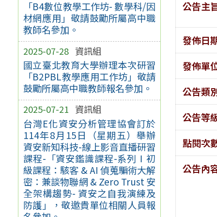
公告主
「B4數位教學工作坊- 數學科/因
材網應用」敬請鼓勵所屬高中職
教師名參加。
發佈日
2025-07-28
資訊組
國立臺北教育大學辦理本次研習
發佈單
「B2PBL教學應用工作坊」敬請
鼓勵所屬高中職教師報名參加。
公告類
2025-07-21
資訊組
公告等
台灣E化資安分析管理協會訂於
114年8月15日（星期五）舉辦
點閱次
資安新知科技-線上影音直播研習
課程-「資安鑑識課程-系列Ⅰ初
公告內
級課程：駭客 & AI 偵蒐騙術大解
密：兼談物聯網 & Zero Trust 安
全架構趨勢- 資安之自我演練及
防護」，敬邀貴單位相關人員報
名參加。