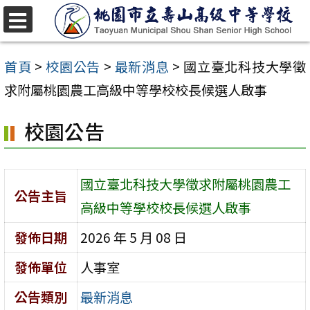
跳
至
選
單
主
首頁
>
校園公告
>
最新消息
>
國立臺北科技大學徵
要
求附屬桃園農工高級中等學校校長候選人啟事
內
校園公告
容
區
國立臺北科技大學徵求附屬桃園農工
公告主旨
高級中等學校校長候選人啟事
發佈日期
2026 年 5 月 08 日
發佈單位
人事室
公告類別
最新消息