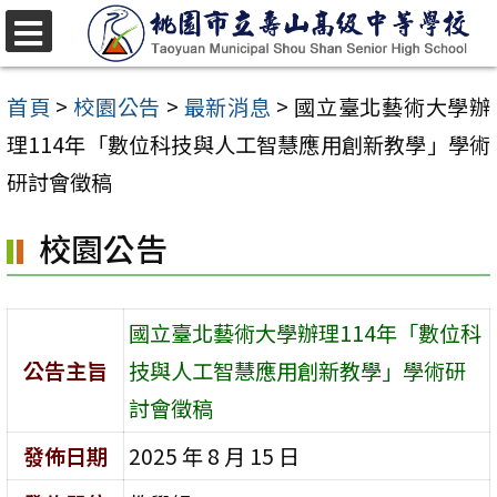
跳
至
選
單
主
首頁
>
校園公告
>
最新消息
>
國立臺北藝術大學辦
要
理114年「數位科技與人工智慧應用創新教學」學術
內
研討會徵稿
容
校園公告
區
國立臺北藝術大學辦理114年「數位科
公告主旨
技與人工智慧應用創新教學」學術研
討會徵稿
發佈日期
2025 年 8 月 15 日