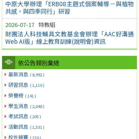
中原大學辦理「ERB08主題式個案輔導－與植物
共感，與四季同行」研習
2026-07-17
特教組
財團法人科技輔具文教基金會辦理「AAC好溝通
Web AI版」線上教育訓練(說明會)資訊
依公告類別彙總
最新消息
( 8,992 )
研習訊息
( 1,110 )
榮譽榜
( 141 )
學生消息
( 2,048 )
考試訊息
( 205 )
活動訊息
( 1,531 )
校外競賽
( 220 )