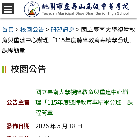
跳
至
選
單
主
首頁
>
校園公告
>
研習訊息
>
國立臺南大學視障教
要
育與重建中心辦理「115年度聽障教育專精學分班」
內
課程簡章
容
校園公告
區
國立臺南大學視障教育與重建中心辦
公告主旨
理「115年度聽障教育專精學分班」課
程簡章
發佈日期
2026 年 5 月 18 日