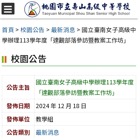
跳
至
選
單
主
首頁
>
校園公告
>
最新消息
>
國立臺南女子高級中
要
學辦理113學年度「達觀部落參訪暨教案工作坊」
內
校園公告
容
區
國立臺南女子高級中學辦理113學年度
公告主旨
「達觀部落參訪暨教案工作坊」
發佈日期
2024 年 12 月 18 日
發佈單位
教學組
公告類別
最新消息