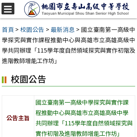
跳
至
選
單
主
首頁
>
校園公告
>
最新消息
>
國立臺南第一高級中
要
學探究與實作課程推動中心與高雄市立高雄高級中
內
學共同辦理「115學年度自然領域探究與實作初階及
容
進階教師增能工作坊」
區
校園公告
國立臺南第一高級中學探究與實作課
程推動中心與高雄市立高雄高級中學
公告主旨
共同辦理「115學年度自然領域探究與
實作初階及進階教師增能工作坊」