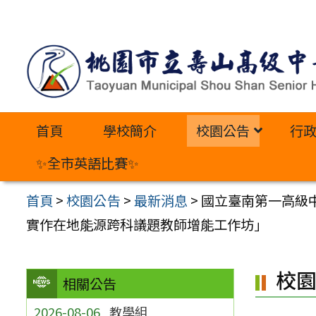
跳
至
主
要
內
首頁
學校簡介
校園公告
行
容
區
✨全市英語比賽✨
首頁
>
校園公告
>
最新消息
>
國立臺南第一高級
實作在地能源跨科議題教師增能工作坊」
校
相關公告
2026-08-06
教學組