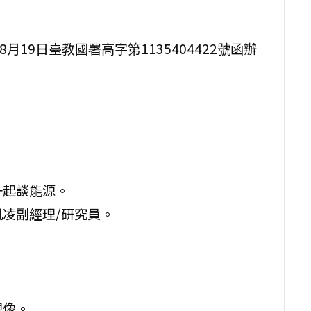
19日臺教國署高字第1135404422號函辦
一起談能源。
凱凌副經理/研究員。
想像。