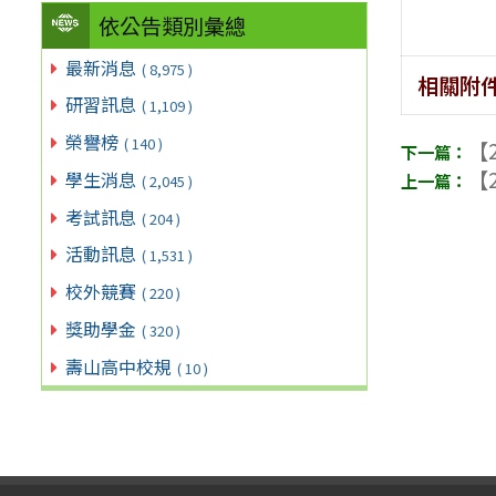
依公告類別彙總
最新消息
( 8,975 )
相關附
研習訊息
( 1,109 )
榮譽榜
( 140 )
【2
【2
學生消息
( 2,045 )
考試訊息
( 204 )
活動訊息
( 1,531 )
校外競賽
( 220 )
獎助學金
( 320 )
壽山高中校規
( 10 )