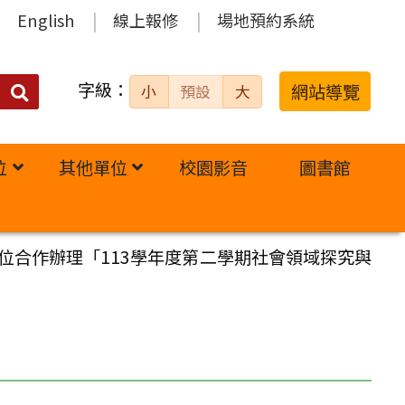
English
線上報修
場地預約系統
字級：
送出
網站導覽
小
預設
大
搜
尋：
位
其他單位
校園影音
圖書館
位合作辦理「113學年度第二學期社會領域探究與