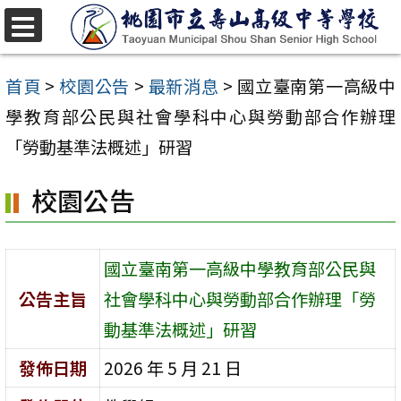
跳
至
選
單
主
首頁
>
校園公告
>
最新消息
>
國立臺南第一高級中
要
學教育部公民與社會學科中心與勞動部合作辦理
內
「勞動基準法概述」研習
容
校園公告
區
國立臺南第一高級中學教育部公民與
公告主旨
社會學科中心與勞動部合作辦理「勞
動基準法概述」研習
發佈日期
2026 年 5 月 21 日