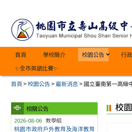
跳
至
主
要
內
首頁
學校簡介
校園公告
行
容
區
✨全市英語比賽✨
首頁
>
校園公告
>
最新消息
>
國立臺南第一高級
校
相關公告
2026-08-06
教學組
桃園市政府戶外教育及海洋教育