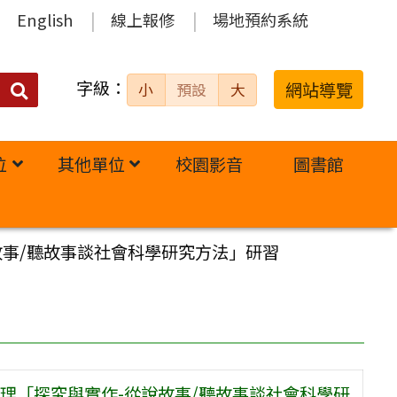
English
線上報修
場地預約系統
字級：
送出
網站導覽
小
預設
大
搜
尋：
位
其他單位
校園影音
圖書館
故事/聽故事談社會科學研究方法」研習
理「探究與實作-從說故事/聽故事談社會科學研