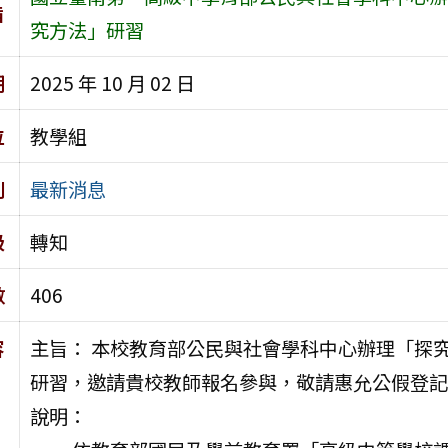
旨
究方法」研習
期
2025 年 10 月 02 日
位
教學組
別
最新消息
級
轉知
數
406
容
主旨： 本校教育部公民與社會學科中心辦理「探究
研習，邀請貴校教師報名參與，敬請惠允公假登記
說明：