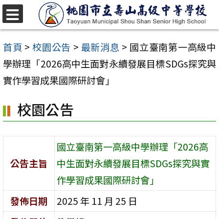
跳
至
選
單
主
首頁
>
校園公告
>
最新消息
>
國立臺南第一高級中
要
學辦理「2026高中生面對永續發展目標SDGs探究與
內
實作學習成果國際研討會」
容
校園公告
區
國立臺南第一高級中學辦理「2026高
公告主旨
中生面對永續發展目標SDGs探究與實
作學習成果國際研討會」
發佈日期
2025 年 11 月 25 日