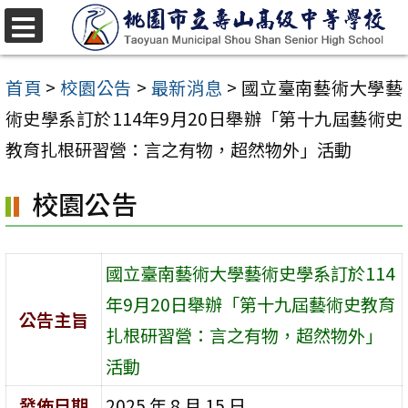
跳
至
選
單
主
首頁
>
校園公告
>
最新消息
>
國立臺南藝術大學藝
要
術史學系訂於114年9月20日舉辦「第十九屆藝術史
內
教育扎根研習營：言之有物，超然物外」活動
容
校園公告
區
國立臺南藝術大學藝術史學系訂於114
年9月20日舉辦「第十九屆藝術史教育
公告主旨
扎根研習營：言之有物，超然物外」
活動
發佈日期
2025 年 8 月 15 日