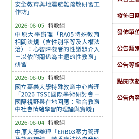
安全教育與地震避難疏散研習工
作坊」
發佈日
2026-08-05
特教組
發佈單
中原大學辦理「RA05特殊教育
相關法規（含性別平等及人權法
公告類
治）：心智障礙者的性議題介入
－以依附關係為主體的性教育」
研習
公告等
2026-08-05
特教組
點閱次
國立嘉義大學特殊教育中心辦理
「2026 TSSE國際學術研討會－
公告內
國際視野與在地回應：融合教育
中社會情緒學習的理論與實踐」
2026-08-04
特教組
中原大學辦理「ERB03壓力管理
及放鬆訓練－芳香療法於自我照