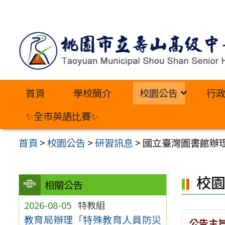
跳
至
主
要
內
首頁
學校簡介
校園公告
行
容
區
✨全市英語比賽✨
首頁
>
校園公告
>
研習訊息
>
國立臺灣圖書館辦
校
相關公告
2026-08-05
特教組
教育局辦理「特殊教育人員防災
公告主