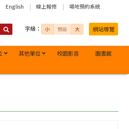
English
線上報修
場地預約系統
字級：
送出
網站導覽
小
預設
大
搜
尋：
位
其他單位
校園影音
圖書館