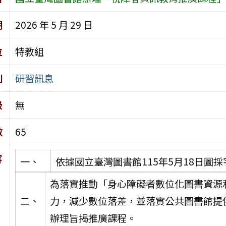
期
2026 年 5 月 29 日
位
特教組
別
研習訊息
級
無
數
65
容
一、
依據國立臺灣圖書館115年5月18日圖採字
為落實推動「身心障礙者數位化圖書資源
二、
力，減少數位落差，並落實公共圖書館提
辦理旨揭推廣課程。