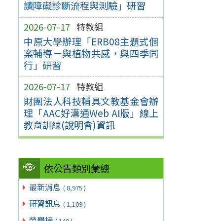
讀障礙診斷流程與測驗」研習
2026-07-17
特教組
中原大學辦理「ERB08主題式個
案輔導－與植物共感，與四季同
行」研習
2026-07-17
特教組
財團法人科技輔具文教基金會辦
理「AAC好溝通Web AI版」線上
教育訓練(說明會)資訊
依公告類別彙總
最新消息
( 8,975 )
研習訊息
( 1,109 )
榮譽榜
( 140 )