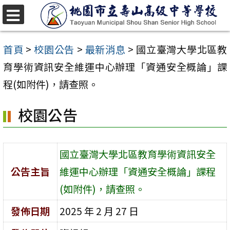
跳
至
選
單
主
首頁
>
校園公告
>
最新消息
>
國立臺灣大學北區教
要
育學術資訊安全維運中心辦理「資通安全概論」課
內
程(如附件)，請查照。
容
校園公告
區
國立臺灣大學北區教育學術資訊安全
公告主旨
維運中心辦理「資通安全概論」課程
(如附件)，請查照。
發佈日期
2025 年 2 月 27 日