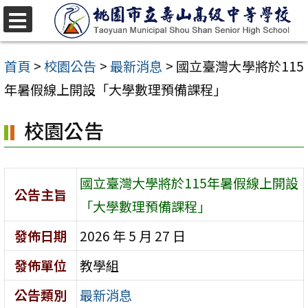
跳
至
選
單
主
首頁
>
校園公告
>
最新消息
>
國立臺灣大學將於115
要
年暑假線上開設「大學數理預備課程」
內
校園公告
容
區
國立臺灣大學將於115年暑假線上開設
公告主旨
「大學數理預備課程」
發佈日期
2026 年 5 月 27 日
發佈單位
教學組
公告類別
最新消息