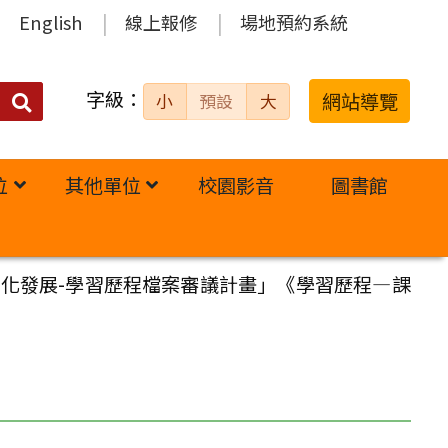
English
線上報修
場地預約系統
字級：
送出
網站導覽
小
預設
大
搜
尋：
位
其他單位
校園影音
圖書館
業化發展-學習歷程檔案審議計畫」《學習歷程—課