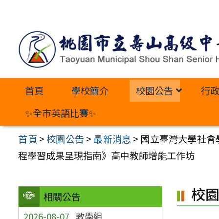
跳
至
主
要
內
首頁
學校簡介
校園公告
行
容
區
✨全市英語比賽✨
首頁
>
校園公告
>
最新消息
>
國立臺灣大學社會
程學習成果呈現指南》高中教師增能工作坊
校
相關公告
2026-08-07
教學組