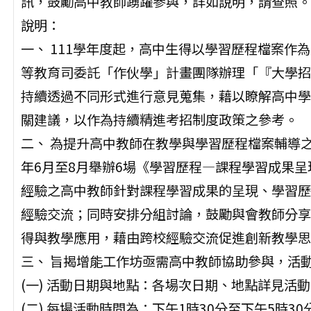
訊，鼓勵高中教師踴躍參與，詳如說明，請查照。
說明：
一、 111學年度起，高中生得以學習歷程檔案作
等教育司委託「作伙學」計畫團隊辦理「『大學招
持續透過不同形式進行意見蒐集，藉以瞭解高中學
關建議，以作為持續精進考招制度政策之參考。
二、 為提升高中教師在教學與學習歷程檔案輔導之
年6月至8月舉辦6場《學習歷程—課程學習成果
經驗之高中教師針對課程學習成果的呈現、學習歷
經驗交流；同時安排分組討論，鼓勵與會教師分享
得與教學應用，藉由跨校經驗交流促進創新教學思
三、 旨揭增能工作坊亟需高中教師協助參與，活
(一) 活動日期與地點：各場次日期、地點詳見活動
(二) 每場活動時間為：下午1時30分至下午5時3