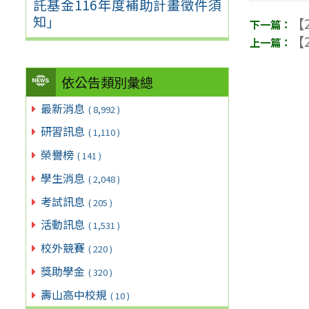
託基金116年度補助計畫徵件須
知」
【2
【2
依公告類別彙總
最新消息
( 8,992 )
研習訊息
( 1,110 )
榮譽榜
( 141 )
學生消息
( 2,048 )
考試訊息
( 205 )
活動訊息
( 1,531 )
校外競賽
( 220 )
獎助學金
( 320 )
壽山高中校規
( 10 )