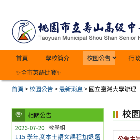
跳
至
主
要
內
首頁
學校簡介
校園公告
行
容
區
✨全市英語比賽✨
首頁
>
校園公告
>
最新消息
>
國立臺灣大學辦理
校
相關公告
2026-07-20
教學組
115 學年度本土語文課程加退選
公告主