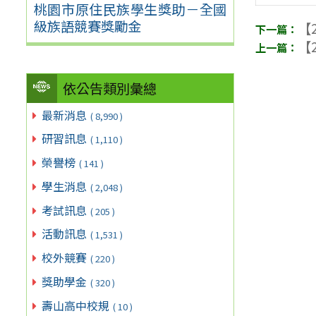
桃園市原住民族學生獎助－全國
級族語競賽獎勵金
【2
【2
依公告類別彙總
最新消息
( 8,990 )
研習訊息
( 1,110 )
榮譽榜
( 141 )
學生消息
( 2,048 )
考試訊息
( 205 )
活動訊息
( 1,531 )
校外競賽
( 220 )
獎助學金
( 320 )
壽山高中校規
( 10 )