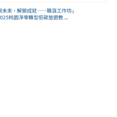
放眼未來，解鎖成就——職涯工作坊」
5桃園淨零轉型低碳旅遊教 ...