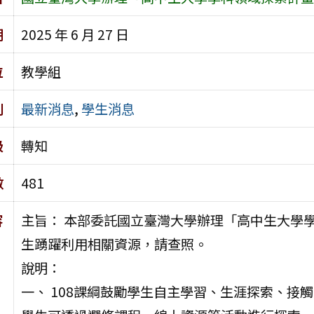
期
2025 年 6 月 27 日
位
教學組
別
最新消息
,
學生消息
級
轉知
數
481
容
主旨： 本部委託國立臺灣大學辦理「高中生大學
生踴躍利用相關資源，請查照。
說明：
一、 108課綱鼓勵學生自主學習、生涯探索、接