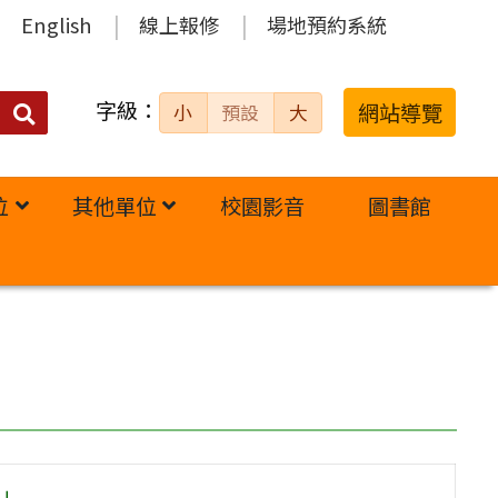
English
線上報修
場地預約系統
字級：
送出
網站導覽
小
預設
大
搜
尋：
位
其他單位
校園影音
圖書館
」