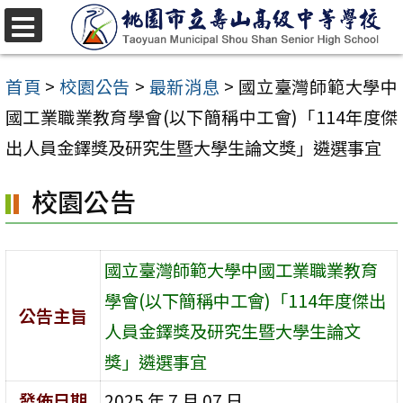
跳
至
選
單
主
首頁
>
校園公告
>
最新消息
>
國立臺灣師範大學中
要
國工業職業教育學會(以下簡稱中工會)「114年度傑
內
出人員金鐸獎及研究生暨大學生論文獎」遴選事宜
容
校園公告
區
國立臺灣師範大學中國工業職業教育
學會(以下簡稱中工會)「114年度傑出
公告主旨
人員金鐸獎及研究生暨大學生論文
獎」遴選事宜
發佈日期
2025 年 7 月 07 日