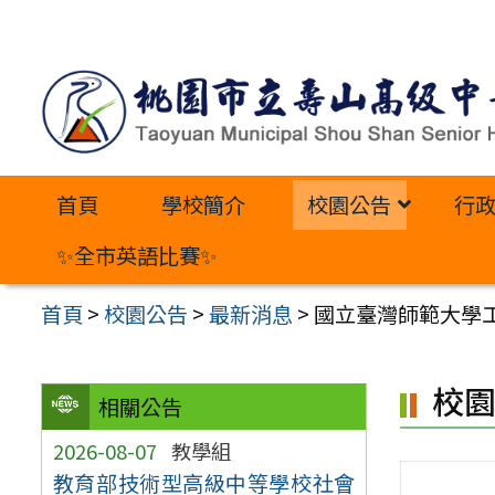
跳
至
主
要
內
首頁
學校簡介
校園公告
行
容
區
✨全市英語比賽✨
首頁
>
校園公告
>
最新消息
>
國立臺灣師範大學工
校
相關公告
2026-08-07
教學組
教育部技術型高級中等學校社會