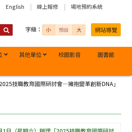
English
線上報修
場地預約系統
字級：
送出
網站導覽
小
預設
大
搜
尋：
位
其他單位
校園影音
圖書館
2025技職教育國際研討會—擁抱變革創新DNA」
月1日（星期六）辦理「2025技職教育國際研討