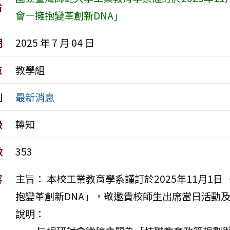
旨
會—擁抱變革創新DNA」
期
2025 年 7 月 04 日
位
教學組
別
最新消息
級
轉知
數
353
容
主旨： 本校工業教育學系謹訂於2025年11月1
抱變革創新DNA」，敬邀貴校師生出席當日活動
說明：