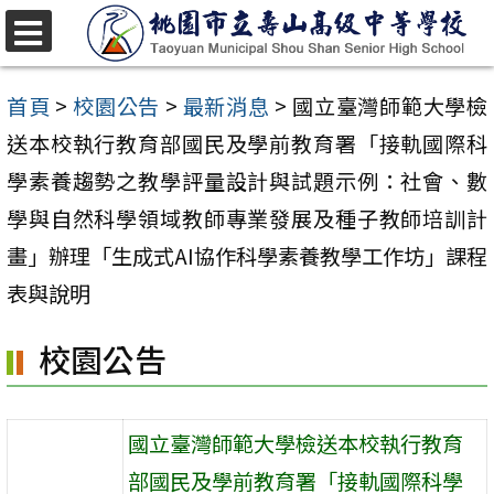
跳
至
選
單
主
首頁
>
校園公告
>
最新消息
>
國立臺灣師範大學檢
要
送本校執行教育部國民及學前教育署「接軌國際科
內
學素養趨勢之教學評量設計與試題示例：社會、數
容
學與自然科學領域教師專業發展及種子教師培訓計
區
畫」辦理「生成式AI協作科學素養教學工作坊」課程
表與說明
校園公告
國立臺灣師範大學檢送本校執行教育
部國民及學前教育署「接軌國際科學