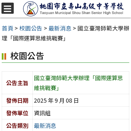
跳
至
選
單
主
首頁
>
校園公告
>
最新消息
>
國立臺灣師範大學辦
要
理「國際運算思維挑戰賽」
內
校園公告
容
區
國立臺灣師範大學辦理「國際運算思
公告主旨
維挑戰賽」
發佈日期
2025 年 9 月 08 日
發佈單位
資訊組
公告類別
最新消息