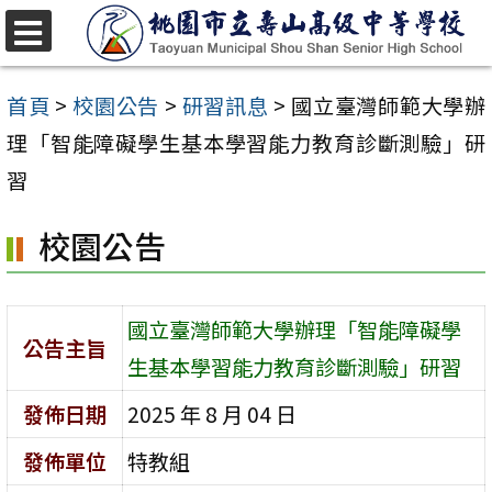
跳
至
選
單
主
首頁
>
校園公告
>
研習訊息
>
國立臺灣師範大學辦
要
理「智能障礙學生基本學習能力教育診斷測驗」研
內
習
容
校園公告
區
國立臺灣師範大學辦理「智能障礙學
公告主旨
生基本學習能力教育診斷測驗」研習
發佈日期
2025 年 8 月 04 日
發佈單位
特教組