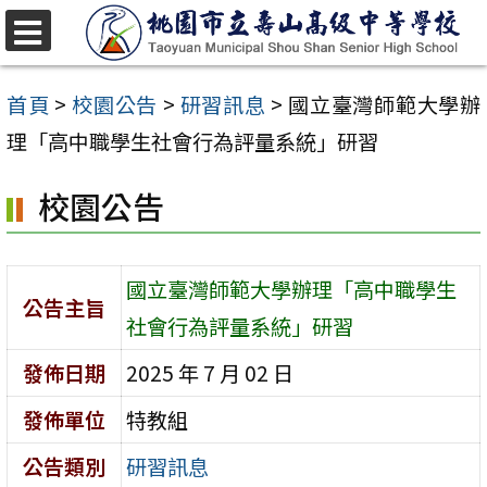
跳
至
選
單
主
首頁
>
校園公告
>
研習訊息
>
國立臺灣師範大學辦
要
理「高中職學生社會行為評量系統」研習
內
校園公告
容
區
國立臺灣師範大學辦理「高中職學生
公告主旨
社會行為評量系統」研習
發佈日期
2025 年 7 月 02 日
發佈單位
特教組
公告類別
研習訊息