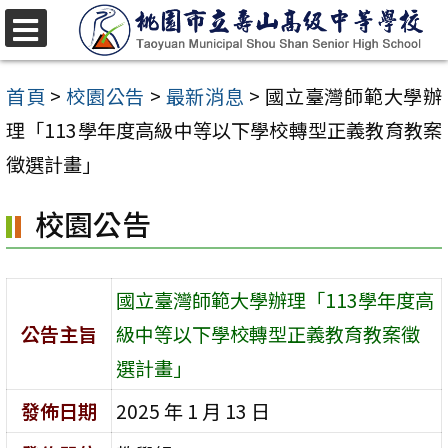
跳
至
選
單
主
首頁
>
校園公告
>
最新消息
>
國立臺灣師範大學辦
要
理「113學年度高級中等以下學校轉型正義教育教案
內
徵選計畫」
容
校園公告
區
國立臺灣師範大學辦理「113學年度高
公告主旨
級中等以下學校轉型正義教育教案徵
選計畫」
發佈日期
2025 年 1 月 13 日