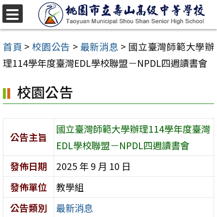
跳
至
選
單
主
首頁
>
校園公告
>
最新消息
>
國立臺灣師範大學辦
要
理114學年度臺灣EDL學校聯盟－NPDL四週讀書會
內
校園公告
容
區
國立臺灣師範大學辦理114學年度臺灣
公告主旨
EDL學校聯盟－NPDL四週讀書會
發佈日期
2025 年 9 月 10 日
發佈單位
教學組
公告類別
最新消息