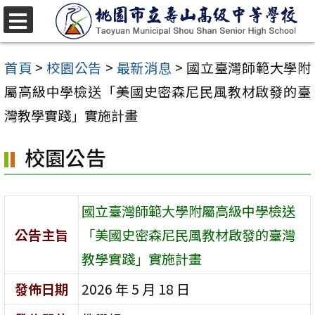
跳
至
選
單
主
首頁
>
校園公告
>
最新消息
>
國立臺灣師範大學附
要
屬高級中學檢送「美國史密森尼民風教材啟發的臺
內
灣教學實踐」實施計畫
容
校園公告
區
國立臺灣師範大學附屬高級中學檢送
公告主旨
「美國史密森尼民風教材啟發的臺灣
教學實踐」實施計畫
發佈日期
2026 年 5 月 18 日