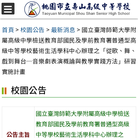
跳
至
選
單
主
首頁
>
校園公告
>
最新消息
>
國立臺灣師範大學附
要
屬高級中學檢送教育部國民及學前教育署普通型高
內
級中等學校藝術生活學科中心辦理之「從歌、舞、
容
戲到舞台─音樂劇表演概論與教學實踐方法」研習
區
實施計畫
校園公告
國立臺灣師範大學附屬高級中學檢送
教育部國民及學前教育署普通型高級
公告主旨
中等學校藝術生活學科中心辦理之