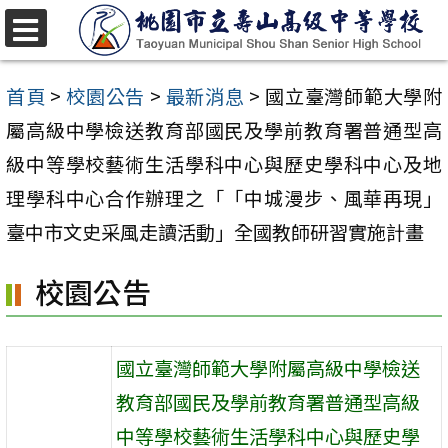
跳
至
選
單
主
首頁
>
校園公告
>
最新消息
>
國立臺灣師範大學附
要
屬高級中學檢送教育部國民及學前教育署普通型高
內
級中等學校藝術生活學科中心與歷史學科中心及地
容
理學科中心合作辦理之「「中城漫步、風華再現」
區
臺中市文史采風走讀活動」全國教師研習實施計畫
校園公告
國立臺灣師範大學附屬高級中學檢送
教育部國民及學前教育署普通型高級
中等學校藝術生活學科中心與歷史學