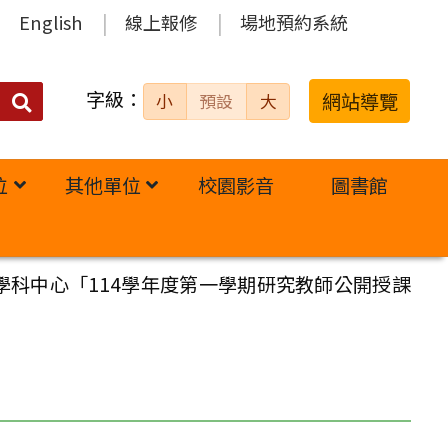
English
線上報修
場地預約系統
字級：
送出
網站導覽
小
預設
大
搜
尋：
位
其他單位
校園影音
圖書館
科中心「114學年度第一學期研究教師公開授課