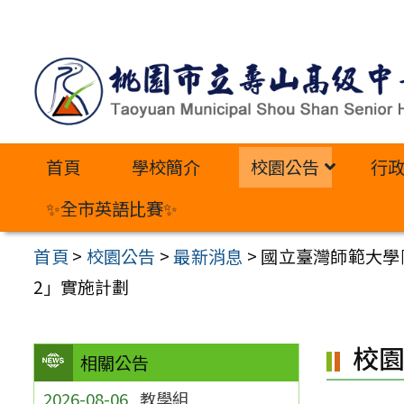
跳
至
主
要
內
首頁
學校簡介
校園公告
行
容
區
✨全市英語比賽✨
首頁
>
校園公告
>
最新消息
>
國立臺灣師範大學
2」實施計劃
校
相關公告
2026-08-06
教學組