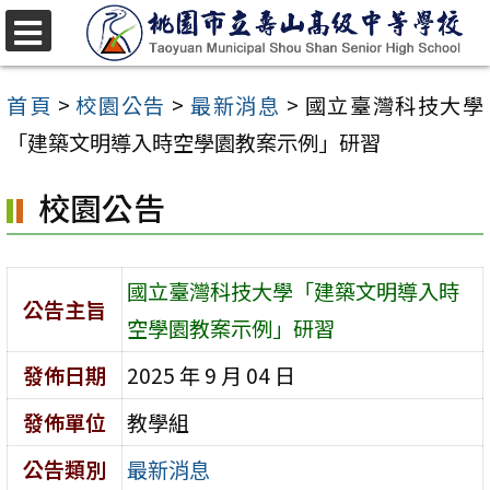
跳
至
選
單
主
首頁
>
校園公告
>
最新消息
>
國立臺灣科技大學
要
「建築文明導入時空學園教案示例」研習
內
校園公告
容
區
國立臺灣科技大學「建築文明導入時
公告主旨
空學園教案示例」研習
發佈日期
2025 年 9 月 04 日
發佈單位
教學組
公告類別
最新消息