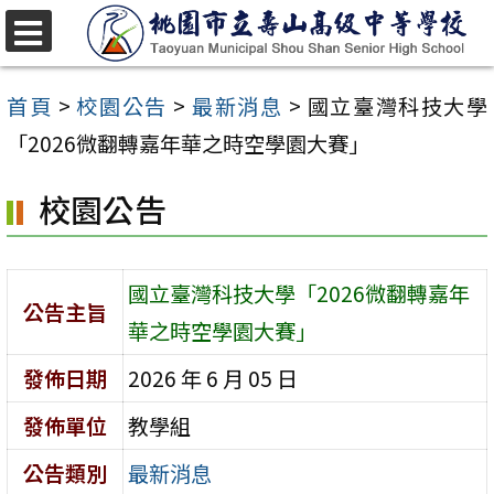
跳
至
選
單
主
首頁
>
校園公告
>
最新消息
>
國立臺灣科技大學
要
「2026微翻轉嘉年華之時空學園大賽」
內
校園公告
容
區
國立臺灣科技大學「2026微翻轉嘉年
公告主旨
華之時空學園大賽」
發佈日期
2026 年 6 月 05 日
發佈單位
教學組
公告類別
最新消息